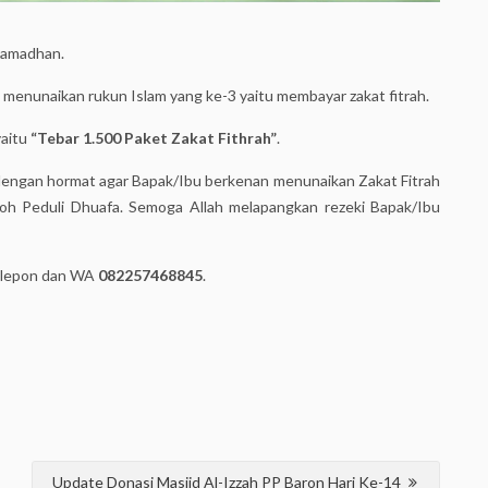
 Ramadhan.
 menunaikan rukun Islam yang ke-3 yaitu membayar zakat fitrah.
yaitu
“Tebar 1.500 Paket Zakat Fithrah”
.
engan hormat agar Bapak/Ibu berkenan menunaikan Zakat Fitrah
oh Peduli Dhuafa. Semoga Allah melapangkan rezeki Bapak/Ibu
 telepon dan WA
082257468845
.
Update Donasi Masjid Al-Izzah PP Baron Hari Ke-14