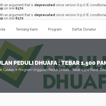
th an argument that is
deprecated
since version 6.9.0! IE conditio
hp
on line
6170
th an argument that is
deprecated
since version 6.9.0! IE conditio
hp
on line
6170
nda
Tentang Kami
Program
Daftar Donatur
N PEDULI DHUAFA : TEBAR 1.500 PA
Catatan
Program Unggulan Peduli Dhuafa : Tebar 1.500 Paket Zakat