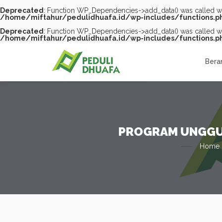
Deprecated
: Function WP_Dependencies->add_data() was called wi
/home/miftahur/pedulidhuafa.id/wp-includes/functions.p
Deprecated
: Function WP_Dependencies->add_data() was called wi
/home/miftahur/pedulidhuafa.id/wp-includes/functions.p
Skip
to
content
Bera
PROGRAM UNGGULA
Home