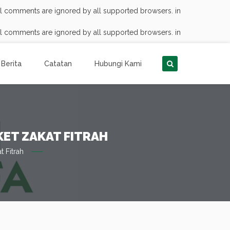
nal comments are ignored by all supported browsers. in
nal comments are ignored by all supported browsers. in
Berita
Catatan
Hubungi Kami
KET ZAKAT FITRAH
 Fitrah