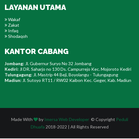
LAYANAN UTAMA
Wakaf
Zakat
Infaq
Shodaqoh
KANTOR CABANG
Jombang:
Jl. Gubernur Suryo No 32 Jombang
Kediri:
Jl DR. Saharjo no 130 Ds. Campurrejo Kec. Mojoroto Kediri
Tulungagung:
Jl. Mastrip 44 Beji, Boyolangu - Tulungagung
Madiun:
Jl. Sutoyo RT11 / RW02 Kaibon Kec. Geger, Kab. Madiun
Made With
by
Imersa
Web Developer
© Copyright
Peduli
Dhuafa
2018-2022 | All Rights Reserved