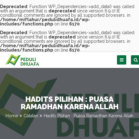
Deprecated
: Function WP_Dependencies->add_data() was called
with an argument that is
deprecated
since version 6.9.0! IE
conditional comments are ignored by all supported browsers. in
/home/miftahur/pedulidhuafa.id/wp-
includes/functions.php
on line
6170
Deprecated
: Function WP_Dependencies->add_data() was called
with an argument that is
deprecated
since version 6.9.0! IE
conditional comments are ignored by all supported browsers. in
/home/miftahur/pedulidhuafa.id/wp-
includes/functions.php
on line
6170
Skip
to
content
HADITS PILIHAN : PUASA
RAMADHAN KARENA ALLAH
Home
Catatan
Hadits Pilihan : Puasa Ramadhan Karena Allah