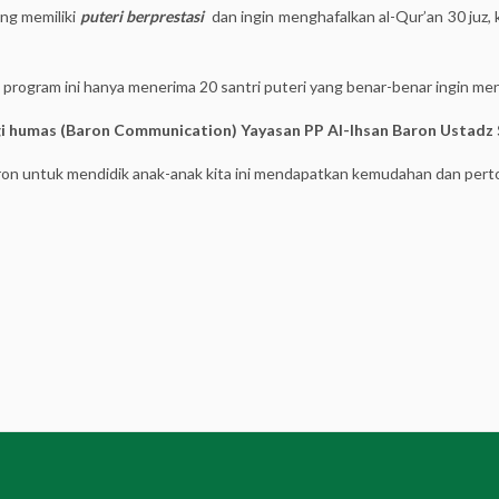
ng memiliki
puteri berprestasi
dan ingin menghafalkan al-Qur’an 30 juz,
program ini hanya menerima 20 santri puteri yang benar-benar ingin men
gi
humas (Baron Communication) Yayasan PP Al-Ihsan Baron Ustadz 
on untuk mendidik anak-anak kita ini mendapatkan kemudahan dan perto