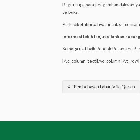
Begitu juga para pengemban dakwah ya
terbuka.
Perlu diketahui bahwa untuk sementara 
Informasi lebih lanjut silahkan hubun
Semoga niat baik Pondok Pesantren Bar
[/vc_column_text][/vc_column][/vc_row]
Post
Pembebasan Lahan Villa Qur’an
navigation