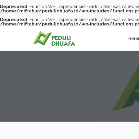
Deprecated
: Function WP_Dependencies->add_data() was called wi
/home/miftahur/pedulidhuafa.id/wp-includes/functions.p
Deprecated
: Function WP_Dependencies->add_data() was called wi
/home/miftahur/pedulidhuafa.id/wp-includes/functions.p
Skip
to
content
Bera