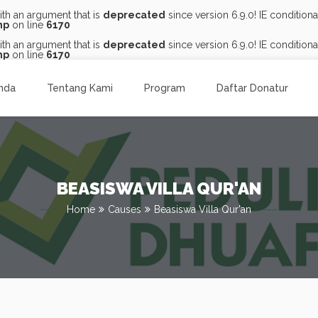
th an argument that is
deprecated
since version 6.9.0! IE conditio
hp
on line
6170
th an argument that is
deprecated
since version 6.9.0! IE conditio
hp
on line
6170
nda
Tentang Kami
Program
Daftar Donatur
BEASISWA VILLA QUR'AN
Home
Causes
Beasiswa Villa Qur'an